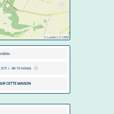
© Leaflet
|
©
OSM
onibles
.3/5
|
- de 10 notes)
 SUR CETTE MAISON