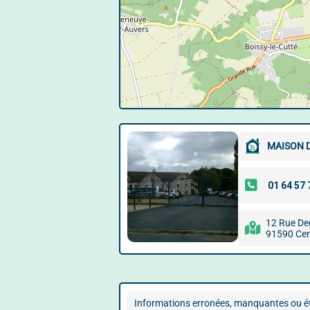
MAISON 
12 Rue D
91590 Ce
Informations erronées, manquantes ou ét