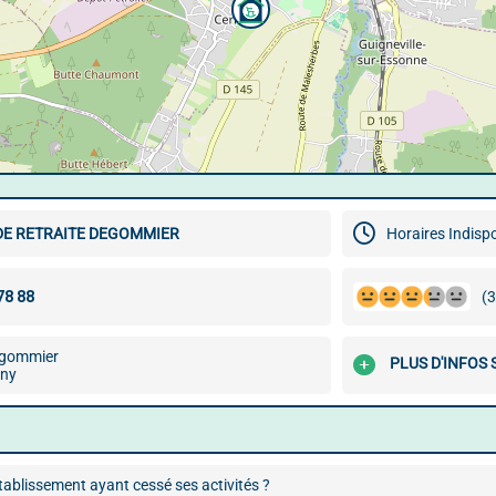
DE RETRAITE DEGOMMIER
Horaires Indisp
(3
egommier
PLUS D'INFOS
rny
ablissement ayant cessé ses activités ?