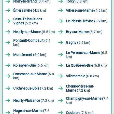
Noisy-le-Grand
(3.4 km)
Torcy
(3.8 km)
Émerainville
(4.5 km)
Villiers-sur-Marne
(4.6 km)
Saint-Thibault-des-
Le Plessis-Trévise
(5.2 km)
Vignes
(5.2 km)
Neuilly-sur-Marne
(5.5 km)
Bry-sur-Marne
(5.7 km)
Pontault-Combault
(6.1
Gagny
(6.2 km)
km)
Le Perreux-sur-Marne
(6.5
Montfermeil
(6.2 km)
km)
Roissy-en-Brie
(6.6 km)
La Queue-en-Brie
(6.8 km)
Ormesson-sur-Marne
(6.8
Villemomble
(6.8 km)
km)
Chennevières-sur-
Clichy-sous-Bois
(7.2 km)
Marne
(7.2 km)
Champigny-sur-Marne
(7.4
Neuilly-Plaisance
(7.3 km)
km)
Nogent-sur-Marne
(7.6
Coubron
(7.6 km)