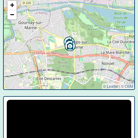
+
−
© Leaflet
|
©
OSM