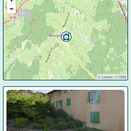
−
© Leaflet
|
©
OSM