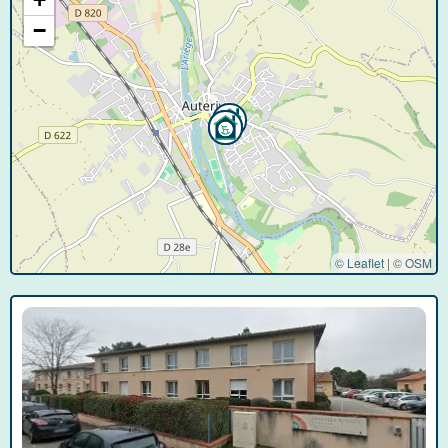
−
© Leaflet
|
©
OSM