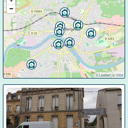
−
© Leaflet
|
©
OSM