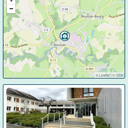
−
© Leaflet
|
©
OSM