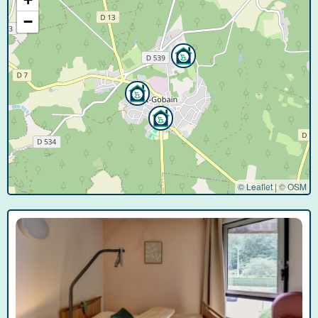
−
© Leaflet
|
©
OSM